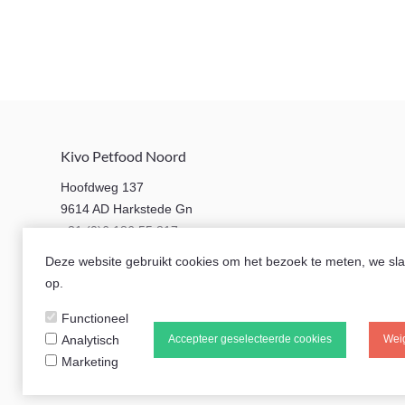
Kivo Petfood Noord
Hoofdweg 137
9614 AD Harkstede Gn
+31 (0)6 186 55 817
Deze website gebruikt cookies om het bezoek te meten, we sl
op.
info@kivopetfoodnoord.nl
Functioneel
Analytisch
Accepteer geselecteerde cookies
Weig
Marketing